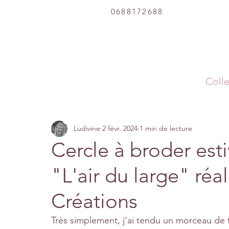
0688172688
Colle
Ludivine
2 févr. 2024
1 min de lecture
Cercle à broder esti
"L'air du large" réa
Créations
Très simplement, j'ai tendu un morceau de t