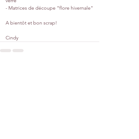
verre"
- Matrices de découpe "flore hivernale"
A bientôt et bon scrap!
Cindy
Voir tout
Posts récents