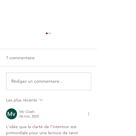
1 commentaire
Rédigez un commentaire...
Créations "Une balade en
Mini album/hom
automne"
par La P'tite bul
Les plus récents
Mv Crash
06 nov. 2025
L'idée que la clarté de l'intention est 
primordiale pour une lecture de tarot 