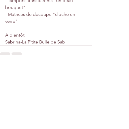
- Tampons transparents "un beau 
bouquet"
- Matrices de découpe "cloche en 
verre"
A bientôt. 
Sabrina-La P'tite Bulle de Sab
Voir tout
Posts récents